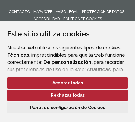
CONTACTO
MAPA WEB
AVISO LEGAL
PROTECCIÓN DE DATOS
ACCESIBILIDAD
POLÍTICA DE COOKIES
ENLACE 
Este sitio utiliza cookies
Nuestra web utiliza los siguientes tipos de cookies:
Técnicas
, imprescindibles para que la web funcione
correctamente;
De personalización,
para recordar
sus preferencias de uso de la web;
Analíticas
, para
mejorar el funcionamiento de la web y sus servicios.
Aceptar todas
Si acepta pulsando el botón
“Aceptar todas”
Rechazar todas
consideramos que acepta su uso. Si pulsa el botón
“Rechazar todas”
o continúa navegando sin realizar
Panel de configuración de Cookies
ninguna acción, se guardarán las cookies técnicas
imprescindibles. Para personalizar sus preferencias
acceda al
“Panel de configuración de cookies”.