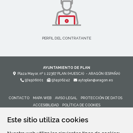
PERFIL DEL CONTRATANTE
AYUNTAMIENTO DE PLAN
Plaza Mayor, nº 1
22367
PLAN (HUESCA)
- ARAGÓN
(ESPAÑA)
974506001
974506242
aytoplan@aragon.es
CONTACTO
MAPA WEB
AVISO LEGAL
PROTECCIÓN DE DATOS
ACCESIBILIDAD
POLÍTICA DE COOKIES
ENLACE 
Este sitio utiliza cookies