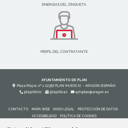
ENERGÍAS DEL ZINQUETA
PERFIL DEL CONTRATANTE
AYUNTAMIENTO DE PLAN
Plaza Mayor, nº 1
22367
PLAN (HUESCA)
- ARAGÓN
(ESPAÑA)
974506001
974506242
aytoplan@aragon.es
CONTACTO
MAPA WEB
AVISO LEGAL
PROTECCIÓN DE DATOS
ACCESIBILIDAD
POLÍTICA DE COOKIES
ENLACE 