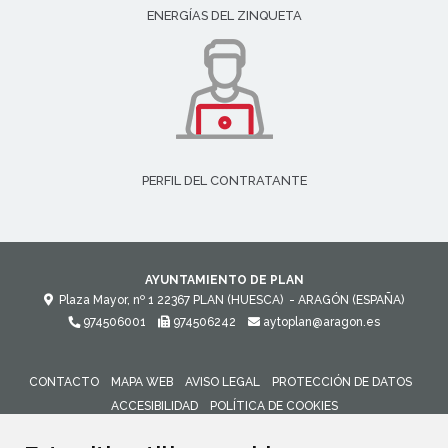
ENERGÍAS DEL ZINQUETA
PERFIL DEL CONTRATANTE
AYUNTAMIENTO DE PLAN
Plaza Mayor, nº 1
22367
PLAN (HUESCA)
- ARAGÓN
(ESPAÑA)
974506001
974506242
aytoplan@aragon.es
CONTACTO
MAPA WEB
AVISO LEGAL
PROTECCIÓN DE DATOS
ACCESIBILIDAD
POLÍTICA DE COOKIES
ENLACE 