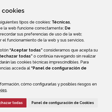
za cookies
OS
ENERGÍAS DEL ZINQUETA
 siguientes tipos de cookies:
Técnicas
,
ue la web funcione correctamente;
De
recordar sus preferencias de uso de la web;
r el funcionamiento de la web y sus servicios.
botón
“Aceptar todas”
consideramos que acepta su
Rechazar todas”
o continúa navegando sin realizar
darán las cookies técnicas imprescindibles. Para
rencias acceda al
“Panel de configuración de
formación, cómo configurarlas y posibles riesgos en
CIÓN DE DATOS
ACCESIBILIDAD
POLÍTICA DE COOKIES
kies
.
ENLACE EXTERNO A
chazar todas
Panel de configuración de Cookies