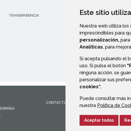
Este sitio utili
TRANSPARENCIA
VALIDACIÓN DE DOCUMENT
Nuestra web utiliza los
imprescindibles para q
personalización,
para 
Analíticas
, para mejora
Si acepta pulsando el 
uso. Si pulsa el botón
“
ninguna acción, se guar
personalizar sus prefe
cookies”.
Puede consultar más in
CONTACTO
MAPA WEB
AVISO LEGAL
PROTEC
nuestra
Política de Coo
(ESPAÑA)
s
Aceptar todas
Re