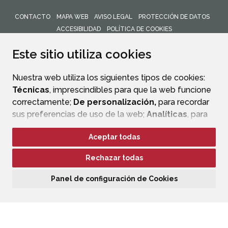
CONTACTO
MAPA WEB
AVISO LEGAL
PROTECCIÓN DE DATOS
ACCESIBILIDAD
POLÍTICA DE COOKIES
ENLACE 
Este sitio utiliza cookies
Nuestra web utiliza los siguientes tipos de cookies:
Técnicas
, imprescindibles para que la web funcione
correctamente;
De personalización,
para recordar
sus preferencias de uso de la web;
Analíticas
, para
mejorar el funcionamiento de la web y sus servicios.
Aceptar todas
Si acepta pulsando el botón
“Aceptar todas”
Rechazar todas
consideramos que acepta su uso. Si pulsa el botón
“Rechazar todas”
o continúa navegando sin realizar
Panel de configuración de Cookies
ninguna acción, se guardarán las cookies técnicas
imprescindibles. Para personalizar sus preferencias
acceda al
“Panel de configuración de cookies”.