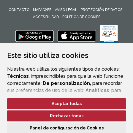
CONTACTO
MAPA WEB
AVISO LEGAL
PROTECCIÓN DE DATOS
ACCESIBILIDAD
POLÍTICA DE COOKIES
ENLACE 
Este sitio utiliza cookies
Nuestra web utiliza los siguientes tipos de cookies:
Técnicas
, imprescindibles para que la web funcione
correctamente;
De personalización,
para recordar
sus preferencias de uso de la web;
Analíticas
, para
mejorar el funcionamiento de la web y sus servicios.
Aceptar todas
Si acepta pulsando el botón
“Aceptar todas”
Rechazar todas
consideramos que acepta su uso. Si pulsa el botón
“Rechazar todas”
o continúa navegando sin realizar
Panel de configuración de Cookies
ninguna acción, se guardarán las cookies técnicas