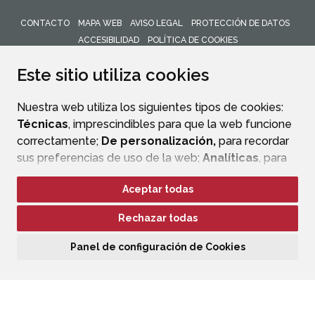
CONTACTO
MAPA WEB
AVISO LEGAL
PROTECCIÓN DE DATOS
ACCESIBILIDAD
POLÍTICA DE COOKIES
ENLACE 
Este sitio utiliza cookies
Nuestra web utiliza los siguientes tipos de cookies:
Técnicas
, imprescindibles para que la web funcione
correctamente;
De personalización,
para recordar
sus preferencias de uso de la web;
Analíticas
, para
mejorar el funcionamiento de la web y sus servicios.
Aceptar todas
Si acepta pulsando el botón
“Aceptar todas”
Rechazar todas
consideramos que acepta su uso. Si pulsa el botón
“Rechazar todas”
o continúa navegando sin realizar
Panel de configuración de Cookies
ninguna acción, se guardarán las cookies técnicas
imprescindibles. Para personalizar sus preferencias
acceda al
“Panel de configuración de cookies”.